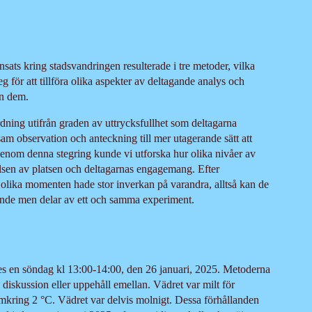
sats kring stadsvandringen resulterade i tre metoder, vilka
g för att tillföra olika aspekter av deltagande analys och
an dem.
dning utifrån graden av uttrycksfullhet som deltagarna
am observation och anteckning till mer utagerande sätt att
enom denna stegring kunde vi utforska hur olika nivåer av
lsen av platsen och deltagarnas engagemang. Efter
olika momenten hade stor inverkan på varandra, alltså kan de
ående men delar av ett och samma experiment.
 en söndag kl 13:00-14:00, den 26 januari, 2025. Metoderna
n diskussion eller uppehåll emellan. Vädret var milt för
mkring 2 °C. Vädret var delvis molnigt. Dessa förhållanden