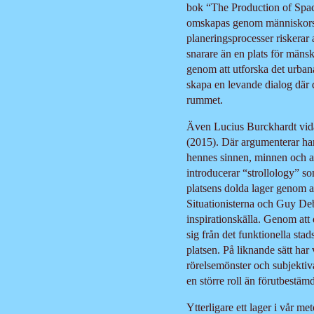
bok “The Production of Spac
omskapas genom människors 
planeringsprocesser riskerar 
snarare än en plats för mäns
genom att utforska det urban
skapa en levande dialog där d
rummet.
Även Lucius Burckhardt vida
(2015). Där argumenterar ha
hennes sinnen, minnen och as
introducerar “strollology” s
platsens dolda lager genom a
Situationisterna och Guy Deb
inspirationskälla. Genom att 
sig från det funktionella sta
platsen. På liknande sätt ha
rörelsemönster och subjektiv
en större roll än förutbestä
Ytterligare ett lager i vår m