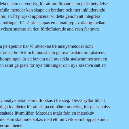
eken som ett verktyg för att omförhandla en plats betydelse
fulla metoder kan skapa en bredare och mer inkluderande
ön. I vårt projekt applicerar vi detta genom att integrera
vandringar. På så sätt skapas en annan typ av dialog mellan
evelsen snarare än den fördefinierade analysen får styra
 perspektiv har vi utvecklat tre analysmetoder som
forska hur lek och fantasi kan ge nya insikter om platsens
örhoppningen är att bevara och utveckla stadsrummet som en
ion samt ge plats för nya tolkningar och nya kreativa sätt att
v analysmetod som utforskas i tre steg. Dessa syftar till att
iga kvaliteter för att skapa ett bättre underlag för platsanalys
taltade livsmiljöer. Metoden utgår från en interaktiv
ådet som ska undersökas med ett ramverk som hoppas kunna
 erfarenheter.