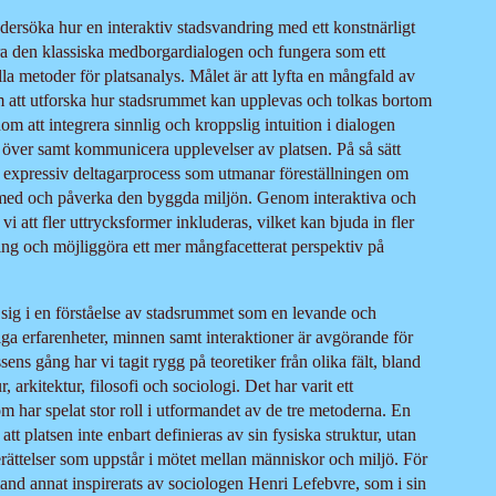
ndersöka hur en interaktiv stadsvandring med ett konstnärligt
era den klassiska medborgardialogen och fungera som ett
a metoder för platsanalys. Målet är att lyfta en mångfald av
 att utforska hur stadsrummet kan upplevas och tolkas bortom
om att integrera sinnlig och kroppslig intuition i dialogen
ra över samt kommunicera upplevelser av platsen. På så sätt
expressiv deltagarprocess som utmanar föreställningen om
 med och påverka den byggda miljön. Genom interaktiva och
i att fler uttrycksformer inkluderas, vilket kan bjuda in fler
ling och möjliggöra ett mer mångfacetterat perspektiv på
sig i en förståelse av stadsrummet som en levande och
iga erfarenheter, minnen samt interaktioner är avgörande för
ens gång har vi tagit rygg på teoretiker från olika fält, bland
, arkitektur, filosofi och sociologi. Det har varit ett
m har spelat stor roll i utformandet av de tre metoderna. En
att platsen inte enbart definieras av sin fysiska struktur, utan
erättelser som uppstår i mötet mellan människor och miljö. För
bland annat inspirerats av sociologen Henri Lefebvre, som i sin