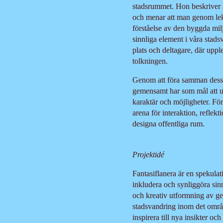
stadsrummet. Hon beskriver l
och menar att man genom lek
förståelse av den byggda milj
sinnliga element i våra stads
plats och deltagare, där uppl
tolkningen.
Genom att föra samman dessa
gemensamt har som mål att ut
karaktär och möjligheter. F
arena för interaktion, reflekt
designa offentliga rum.
Projektidé
Fantasiflanera är en spekulati
inkludera och synliggöra sinnl
och kreativ utformning av ges
stadsvandring inom det omr
inspirera till nya insikter och