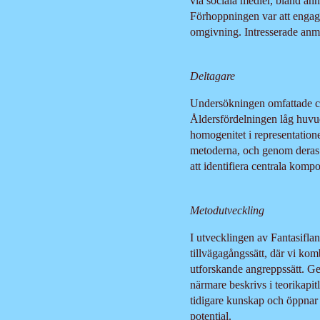
via sociala medier, bland an
Förhoppningen var att engager
omgivning. Intresserade anmä
Deltagare
Undersökningen omfattade cir
Åldersfördelningen låg huvud
homogenitet i representatione
metoderna, och genom deras er
att identifiera centrala kom
Metodutveckling
I utvecklingen av Fantasiflan
tillvägagångssätt, där vi kom
utforskande angreppssätt. Ge
närmare beskrivs i teorikapi
tidigare kunskap och öppnar
potential.