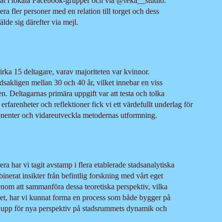
nat i lokala Facebook-grupper och via @reka__studio.
a fler personer med en relation till torget och dess
lde sig därefter via mejl.
ka 15 deltagare, varav majoriteten var kvinnor.
sakligen mellan 30 och 40 år, vilket innebar en viss
n. Deltagarnas primära uppgift var att testa och tolka
farenheter och reflektioner fick vi ett värdefullt underlag för
ponenter och vidareutveckla metodernas utformning.
era har vi tagit avstamp i flera etablerade stadsanalytiska
binerat insikter från befintlig forskning med vårt eget
nom att sammanföra dessa teoretiska perspektiv, vilka
tlet, har vi kunnat forma en process som både bygger på
 upp för nya perspektiv på stadsrummets dynamik och