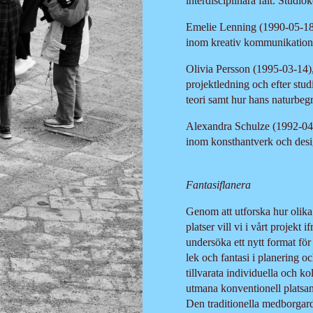
interdisciplinära fält. Studiok
Emelie Lenning (1990-05-18)
inom kreativ kommunikation
Olivia Persson (1995-03-14)
projektledning och efter stud
teori samt hur hans naturbeg
Alexandra Schulze (1992-04-
inom konsthantverk och desig
Fantasiflanera
Genom att utforska hur olika i
platser vill vi i vårt projekt
undersöka ett nytt format fö
lek och fantasi i planering o
tillvarata individuella och ko
utmana konventionell platsana
Den traditionella medborgard