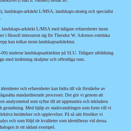
ollektivet (i bild fr. vänster) består av:
, landskaps-arkitekt L/MSA, landskaps-strateg och specialist
.
, landskaps-arkitekt L/MSA med tidigare erfarenheter inom
ier i filosofi intresserat sig för Theodor W. Adornos estetiska
repp kan tolkas inom landskapsarkitektur.
09) studerar landskapsarkitektur på SLU. Tidigare utbildning
n med inriktning skulptur och offentliga rum.
dentiteter och erfarenheter kan bidra till vår förståelse av
 ifrågasätta standardiserade processer. Det gör vi genom att
r en analysmetod som syftar till att uppmuntra och inkludera
ch gestaltning. Med hjälp av stadsvandringen som form vill vi
llektiva berättelser och upplevelser. På så sätt försöker vi
lys och som följd de kvaliteter som identifieras vid dessa.
ialogen är ett sådant exempel.