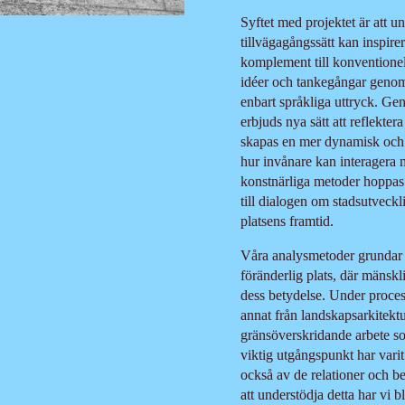
Syftet med projektet är att u
tillvägagångssätt kan inspir
komplement till konventionell
idéer och tankegångar genom
enbart språkliga uttryck. Gen
erbjuds nya sätt att reflekte
skapas en mer dynamisk och 
hur invånare kan interagera
konstnärliga metoder hoppas v
till dialogen om stadsutveck
platsens framtid.
Våra analysmetoder grundar 
föränderlig plats, där mänskl
dess betydelse. Under process
annat från landskapsarkitektur
gränsöverskridande arbete so
viktig utgångspunkt har varit 
också av de relationer och b
att understödja detta har vi 