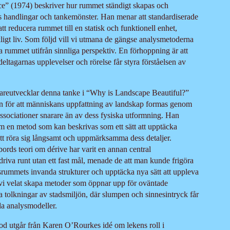
e” (1974) beskriver hur rummet ständigt skapas och
handlingar och tankemönster. Han menar att standardiserade
att reducera rummet till en statisk och funktionell enhet,
kligt liv. Som följd vill vi utmana de gängse analysmetoderna
a rummet utifrån sinnliga perspektiv. En förhoppning är att
eltagarnas upplevelser och rörelse får styra förståelsen av
reutvecklar denna tanke i “Why is Landscape Beautiful?”
n för att människans uppfattning av landskap formas genom
sociationer snarare än av dess fysiska utformning. Han
om en metod som kan beskrivas som ett sätt att upptäcka
tt röra sig långsamt och uppmärksamma dess detaljer.
ords teori om dérive har varit en annan central
driva runt utan ett fast mål, menade de att man kunde frigöra
dsrummets invanda strukturer och upptäcka nya sätt att uppleva
r vi velat skapa metoder som öppnar upp för oväntade
a tolkningar av stadsmiljön, där slumpen och sinnesintryck får
mda analysmodeller.
etod utgår från Karen O’Rourkes idé om lekens roll i