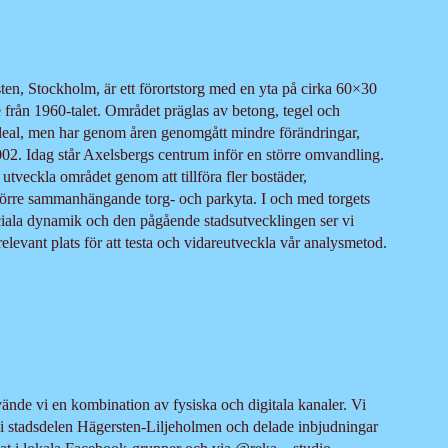
en, Stockholm, är ett förortstorg med en yta på cirka 60×30
 från 1960-talet. Området präglas av betong, tegel och
ideal, men har genom åren genomgått mindre förändringar,
02. Idag står Axelsbergs centrum inför en större omvandling.
tt utveckla området genom att tillföra fler bostäder,
törre sammanhängande torg- och parkyta. I och med torgets
ciala dynamik och den pågående stadsutvecklingen ser vi
levant plats för att testa och vidareutveckla vår analysmetod.
använde vi en kombination av fysiska och digitala kanaler. Vi
 i stadsdelen Hägersten-Liljeholmen och delade inbjudningar