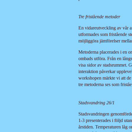
Tre fristående metoder
En vidareutveckling av vår an
utformades som fristående ste
möjliggöra jämförelser mell
Metoderna placerades i en or
ombads utföra. Från en långs
visa sidor av stadsrummet. G
interaktion påverkar uppleve
workshopen märkte vi att de 
tre metoderna ses som frist
Stadsvandring 26/1
Stadsvandringen genomfördes
1-3 presenterades i följd uta
årstiden. Temperaturen låg o